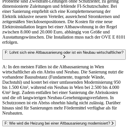
Probleme sind Zweidraht-Leitungen ohne Schutzleiter, zu gering
dimensionierte Zuleitungen und fehlende FI-Schutzschalter. Bei
einer Sanierung empfiehlt sich eine Kompletterneuerung der
Elektrik inklusive neuem Verteiler, ausreichend Stromkreisen und
zeitgemäßen Steckdosenpositionen. Die Kosten für eine neue
Elektroinstallation liegen bei einer Altbauwohnung in der Regel
zwischen 8.000 und 20.000 Euro, abhängig von Größe und
Ausstattungswünschen. Die Installation muss nach der OVE E 8101
erfolgen.
F: Lohnt sich eine Altbausanierung oder ist ein Neubau wirtschaftlicher?
A: In den meisten Fällen ist die Altbausanierung in Wien
wirtschaftlicher als ein Abriss und Neubau. Die Sanierung nutzt die
vorhandene Bausubstanz (Fundamente, tragende Wände,
Dachstuhl) und kostet bei einer umfassenden Modernisierung 950
bis 1.500 €/m², während ein Neubau in Wien bei 2.500 bis 4.000
€/m² liegt. Zudem entfallen bei einer Sanierung die Abrisskosten
und die oft langwierigen Neubau-Genehmigungsverfahren. In
Schutzzonen ist ein Abriss ohnehin häufig nicht zulässig. Darüber
hinaus sind für Sanierungen mehr Fördermittel verfügbar als für
Neubauten.
F: Wie wird die Heizung bei einer Altbausanierung modernisiert?