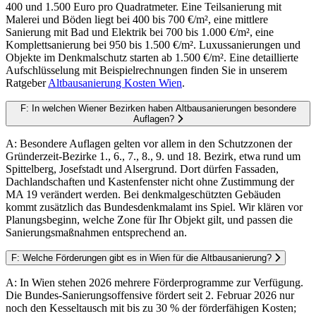
400 und 1.500 Euro pro Quadratmeter. Eine Teilsanierung mit
Malerei und Böden liegt bei 400 bis 700 €/m², eine mittlere
Sanierung mit Bad und Elektrik bei 700 bis 1.000 €/m², eine
Komplettsanierung bei 950 bis 1.500 €/m². Luxussanierungen und
Objekte im Denkmalschutz starten ab 1.500 €/m². Eine detaillierte
Aufschlüsselung mit Beispielrechnungen finden Sie in unserem
Ratgeber
Altbausanierung Kosten Wien
.
F: In welchen Wiener Bezirken haben Altbausanierungen besondere
Auflagen?
A: Besondere Auflagen gelten vor allem in den Schutzzonen der
Gründerzeit-Bezirke 1., 6., 7., 8., 9. und 18. Bezirk, etwa rund um
Spittelberg, Josefstadt und Alsergrund. Dort dürfen Fassaden,
Dachlandschaften und Kastenfenster nicht ohne Zustimmung der
MA 19 verändert werden. Bei denkmalgeschützten Gebäuden
kommt zusätzlich das Bundesdenkmalamt ins Spiel. Wir klären vor
Planungsbeginn, welche Zone für Ihr Objekt gilt, und passen die
Sanierungsmaßnahmen entsprechend an.
F: Welche Förderungen gibt es in Wien für die Altbausanierung?
A: In Wien stehen 2026 mehrere Förderprogramme zur Verfügung.
Die Bundes-Sanierungsoffensive fördert seit 2. Februar 2026 nur
noch den Kesseltausch mit bis zu 30 % der förderfähigen Kosten;