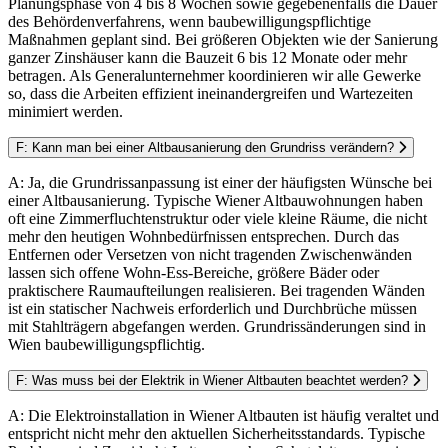
Planungsphase von 4 bis 8 Wochen sowie gegebenenfalls die Dauer
des Behördenverfahrens, wenn baubewilligungspflichtige
Maßnahmen geplant sind. Bei größeren Objekten wie der Sanierung
ganzer Zinshäuser kann die Bauzeit 6 bis 12 Monate oder mehr
betragen. Als Generalunternehmer koordinieren wir alle Gewerke
so, dass die Arbeiten effizient ineinandergreifen und Wartezeiten
minimiert werden.
F: Kann man bei einer Altbausanierung den Grundriss verändern?
A: Ja, die Grundrissanpassung ist einer der häufigsten Wünsche bei
einer Altbausanierung. Typische Wiener Altbauwohnungen haben
oft eine Zimmerfluchtenstruktur oder viele kleine Räume, die nicht
mehr den heutigen Wohnbedürfnissen entsprechen. Durch das
Entfernen oder Versetzen von nicht tragenden Zwischenwänden
lassen sich offene Wohn-Ess-Bereiche, größere Bäder oder
praktischere Raumaufteilungen realisieren. Bei tragenden Wänden
ist ein statischer Nachweis erforderlich und Durchbrüche müssen
mit Stahlträgern abgefangen werden. Grundrissänderungen sind in
Wien baubewilligungspflichtig.
F: Was muss bei der Elektrik in Wiener Altbauten beachtet werden?
A: Die Elektroinstallation in Wiener Altbauten ist häufig veraltet und
entspricht nicht mehr den aktuellen Sicherheitsstandards. Typische