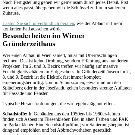
Nach Fertigstellung gehen wir gemeinsam durch jedes Detail. Erst
wenn alles passt, übergeben wir die Schlüssel zu Ihrem sanierten
Zuhause.
Lassen Sie sich unverbindlich beraten
, wie der Ablauf in Ihrem
konkreten Fall aussehen würde.
Besonderheiten im Wiener
Gründerzeithaus
Wer einen Altbau in Wien saniert, muss mit Überraschungen
rechnen. Das ist keine Drohung, sondern Erfahrung aus hunderten
Projekten. Im 2. und 3. Bezirk treffen wir häufig auf massive
Feuchtigkeitsschäden im Erdgeschoss. In Gründerzeithäusern im 7.,
8. und 9. Bezirk ist die Elektrik fast immer komplett
erneuerungsbedürftig. Und in Schutzzonen, etwa rund um den
Spittelberg oder in der Josefstadt, gelten besonders strenge Auflagen
für Fassade und Fenster.
Typische Herausforderungen, die wir regelmäßig antreffen:
Schadstoffe:
In Gebäuden aus den 1950er- bis 1980er-Jahren
finden sich Asbest im Fliesenkleber, Blei in alten Farben und PAK
im Parkettkleber. Eine Schadstoffprüfung vor Sanierungsbeginn ist
dringend empfohlen und bei Abbruchvorhaben gesetzlich