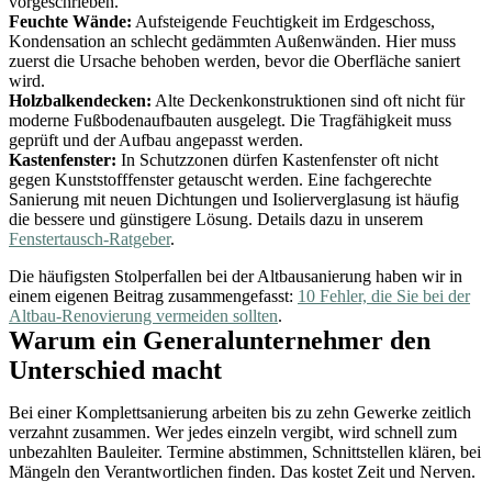
vorgeschrieben.
Feuchte Wände:
Aufsteigende Feuchtigkeit im Erdgeschoss,
Kondensation an schlecht gedämmten Außenwänden. Hier muss
zuerst die Ursache behoben werden, bevor die Oberfläche saniert
wird.
Holzbalkendecken:
Alte Deckenkonstruktionen sind oft nicht für
moderne Fußbodenaufbauten ausgelegt. Die Tragfähigkeit muss
geprüft und der Aufbau angepasst werden.
Kastenfenster:
In Schutzzonen dürfen Kastenfenster oft nicht
gegen Kunststofffenster getauscht werden. Eine fachgerechte
Sanierung mit neuen Dichtungen und Isolierverglasung ist häufig
die bessere und günstigere Lösung. Details dazu in unserem
Fenstertausch-Ratgeber
.
Die häufigsten Stolperfallen bei der Altbausanierung haben wir in
einem eigenen Beitrag zusammengefasst:
10 Fehler, die Sie bei der
Altbau-Renovierung vermeiden sollten
.
Warum ein Generalunternehmer den
Unterschied macht
Bei einer Komplettsanierung arbeiten bis zu zehn Gewerke zeitlich
verzahnt zusammen. Wer jedes einzeln vergibt, wird schnell zum
unbezahlten Bauleiter. Termine abstimmen, Schnittstellen klären, bei
Mängeln den Verantwortlichen finden. Das kostet Zeit und Nerven.