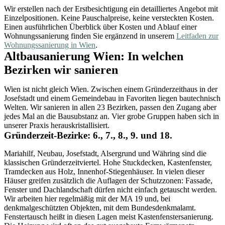
Wir erstellen nach der Erstbesichtigung ein detailliertes Angebot mit
Einzelpositionen. Keine Pauschalpreise, keine versteckten Kosten.
Einen ausführlichen Überblick über Kosten und Ablauf einer
Wohnungssanierung finden Sie ergänzend in unserem
Leitfaden zur
Wohnungssanierung in Wien
.
Altbausanierung Wien: In welchen
Bezirken wir sanieren
Wien ist nicht gleich Wien. Zwischen einem Gründerzeithaus in der
Josefstadt und einem Gemeindebau in Favoriten liegen bautechnisch
Welten. Wir sanieren in allen 23 Bezirken, passen den Zugang aber
jedes Mal an die Bausubstanz an. Vier grobe Gruppen haben sich in
unserer Praxis herauskristallisiert.
Gründerzeit-Bezirke: 6., 7., 8., 9. und 18.
Mariahilf, Neubau, Josefstadt, Alsergrund und Währing sind die
klassischen Gründerzeitviertel. Hohe Stuckdecken, Kastenfenster,
Tramdecken aus Holz, Innenhof-Stiegenhäuser. In vielen dieser
Häuser greifen zusätzlich die Auflagen der Schutzzonen: Fassade,
Fenster und Dachlandschaft dürfen nicht einfach getauscht werden.
Wir arbeiten hier regelmäßig mit der MA 19 und, bei
denkmalgeschützten Objekten, mit dem Bundesdenkmalamt.
Fenstertausch heißt in diesen Lagen meist Kastenfenstersanierung.