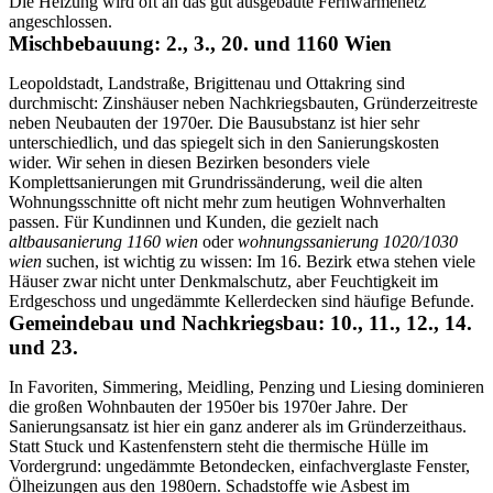
Die Heizung wird oft an das gut ausgebaute Fernwärmenetz
angeschlossen.
Mischbebauung: 2., 3., 20. und 1160 Wien
Leopoldstadt, Landstraße, Brigittenau und Ottakring sind
durchmischt: Zinshäuser neben Nachkriegsbauten, Gründerzeitreste
neben Neubauten der 1970er. Die Bausubstanz ist hier sehr
unterschiedlich, und das spiegelt sich in den Sanierungskosten
wider. Wir sehen in diesen Bezirken besonders viele
Komplettsanierungen mit Grundrissänderung, weil die alten
Wohnungsschnitte oft nicht mehr zum heutigen Wohnverhalten
passen. Für Kundinnen und Kunden, die gezielt nach
altbausanierung 1160 wien
oder
wohnungssanierung 1020/1030
wien
suchen, ist wichtig zu wissen: Im 16. Bezirk etwa stehen viele
Häuser zwar nicht unter Denkmalschutz, aber Feuchtigkeit im
Erdgeschoss und ungedämmte Kellerdecken sind häufige Befunde.
Gemeindebau und Nachkriegsbau: 10., 11., 12., 14.
und 23.
In Favoriten, Simmering, Meidling, Penzing und Liesing dominieren
die großen Wohnbauten der 1950er bis 1970er Jahre. Der
Sanierungsansatz ist hier ein ganz anderer als im Gründerzeithaus.
Statt Stuck und Kastenfenstern steht die thermische Hülle im
Vordergrund: ungedämmte Betondecken, einfachverglaste Fenster,
Ölheizungen aus den 1980ern. Schadstoffe wie Asbest im