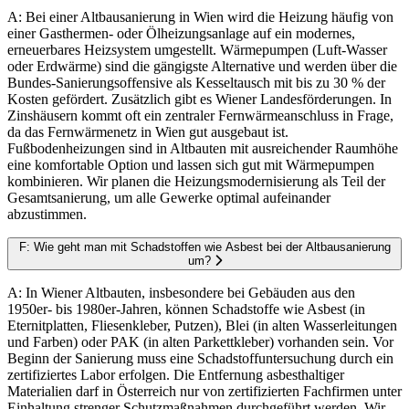
A: Bei einer Altbausanierung in Wien wird die Heizung häufig von
einer Gasthermen- oder Ölheizungsanlage auf ein modernes,
erneuerbares Heizsystem umgestellt. Wärmepumpen (Luft-Wasser
oder Erdwärme) sind die gängigste Alternative und werden über die
Bundes-Sanierungsoffensive als Kesseltausch mit bis zu 30 % der
Kosten gefördert. Zusätzlich gibt es Wiener Landesförderungen. In
Zinshäusern kommt oft ein zentraler Fernwärmeanschluss in Frage,
da das Fernwärmenetz in Wien gut ausgebaut ist.
Fußbodenheizungen sind in Altbauten mit ausreichender Raumhöhe
eine komfortable Option und lassen sich gut mit Wärmepumpen
kombinieren. Wir planen die Heizungsmodernisierung als Teil der
Gesamtsanierung, um alle Gewerke optimal aufeinander
abzustimmen.
F: Wie geht man mit Schadstoffen wie Asbest bei der Altbausanierung
um?
A: In Wiener Altbauten, insbesondere bei Gebäuden aus den
1950er- bis 1980er-Jahren, können Schadstoffe wie Asbest (in
Eternitplatten, Fliesenkleber, Putzen), Blei (in alten Wasserleitungen
und Farben) oder PAK (in alten Parkettkleber) vorhanden sein. Vor
Beginn der Sanierung muss eine Schadstoffuntersuchung durch ein
zertifiziertes Labor erfolgen. Die Entfernung asbesthaltiger
Materialien darf in Österreich nur von zertifizierten Fachfirmen unter
Einhaltung strenger Schutzmaßnahmen durchgeführt werden. Wir