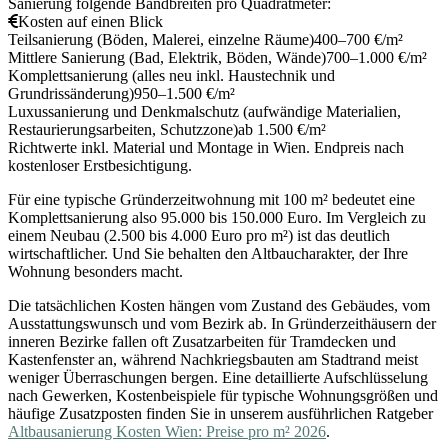
Sanierung folgende Bandbreiten pro Quadratmeter:
Kosten auf einen Blick
Teilsanierung (Böden, Malerei, einzelne Räume)
400–700 €/m²
Mittlere Sanierung (Bad, Elektrik, Böden, Wände)
700–1.000 €/m²
Komplettsanierung (alles neu inkl. Haustechnik und
Grundrissänderung)
950–1.500 €/m²
Luxussanierung und Denkmalschutz (aufwändige Materialien,
Restaurierungsarbeiten, Schutzzone)
ab 1.500 €/m²
Richtwerte inkl. Material und Montage in Wien. Endpreis nach
kostenloser Erstbesichtigung.
Für eine typische Gründerzeitwohnung mit 100 m² bedeutet eine
Komplettsanierung also 95.000 bis 150.000 Euro. Im Vergleich zu
einem Neubau (2.500 bis 4.000 Euro pro m²) ist das deutlich
wirtschaftlicher. Und Sie behalten den Altbaucharakter, der Ihre
Wohnung besonders macht.
Die tatsächlichen Kosten hängen vom Zustand des Gebäudes, vom
Ausstattungswunsch und vom Bezirk ab. In Gründerzeithäusern der
inneren Bezirke fallen oft Zusatzarbeiten für Tramdecken und
Kastenfenster an, während Nachkriegsbauten am Stadtrand meist
weniger Überraschungen bergen. Eine detaillierte Aufschlüsselung
nach Gewerken, Kostenbeispiele für typische Wohnungsgrößen und
häufige Zusatzposten finden Sie in unserem ausführlichen Ratgeber
Altbausanierung Kosten Wien: Preise pro m² 2026
.