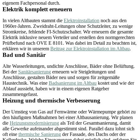
eigenem Fachpersonal durch.
Elektrik komplett erneuern
In vielen Altbauten stammt die
Elektroinstallation
noch aus den
1960er-Jahren. Zweidraht-Leitungen ohne Schutzleiter, zu wenige
Stromkreise, fehlende FI-Schutzschalter. Wir erneuern die gesamte
Elektrik inklusive neuem Verteiler und erstellen den normgerechten
Prüfbefund nach OVE E 8101. Was dabei im Detail zu beachten ist,
erklären wir in unserem
Beitrag zur Elektroinstallation im Altbau
.
Bad und Sanitär
Alte Wasserleitungen, undichte Anschlüsse, Bäder ohne Belüftung.
Bei der
Sanitärsanierung
erneuern wir Steigleitungen und
Anschlüsse, gestalten Bäder neu und sorgen für zeitgemäße
Haustechnik. Was eine
Badsanierung im Altbau
kostet und wie der
Ablauf aussieht, haben wir in einem eigenen Ratgeber
zusammengefasst.
Heizung und thermische Verbesserung
Der Umstieg von Gas auf Fernwärme oder Wärmepumpe gehört zu
den häufigsten Maßnahmen bei einer Altbausanierung. Wir planen
die
Heizungsmodernisierung
als Teil der Gesamtsanierung, damit
alle Gewerke aufeinander abgestimmt sind. Parallel dazu lohnt sich
oft eine
thermische Sanierung
der Fassade, des Dachs oder der
Kellerdecke. Welche Einsparungen dabei möglich sind, erfahren Sie