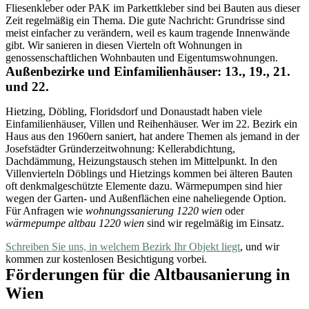
Fliesenkleber oder PAK im Parkettkleber sind bei Bauten aus dieser
Zeit regelmäßig ein Thema. Die gute Nachricht: Grundrisse sind
meist einfacher zu verändern, weil es kaum tragende Innenwände
gibt. Wir sanieren in diesen Vierteln oft Wohnungen in
genossenschaftlichen Wohnbauten und Eigentumswohnungen.
Außenbezirke und Einfamilienhäuser: 13., 19., 21.
und 22.
Hietzing, Döbling, Floridsdorf und Donaustadt haben viele
Einfamilienhäuser, Villen und Reihenhäuser. Wer im 22. Bezirk ein
Haus aus den 1960ern saniert, hat andere Themen als jemand in der
Josefstädter Gründerzeitwohnung: Kellerabdichtung,
Dachdämmung, Heizungstausch stehen im Mittelpunkt. In den
Villenvierteln Döblings und Hietzings kommen bei älteren Bauten
oft denkmalgeschützte Elemente dazu. Wärmepumpen sind hier
wegen der Garten- und Außenflächen eine naheliegende Option.
Für Anfragen wie
wohnungssanierung 1220 wien
oder
wärmepumpe altbau 1220 wien
sind wir regelmäßig im Einsatz.
Schreiben Sie uns, in welchem Bezirk Ihr Objekt liegt
, und wir
kommen zur kostenlosen Besichtigung vorbei.
Förderungen für die Altbausanierung in
Wien